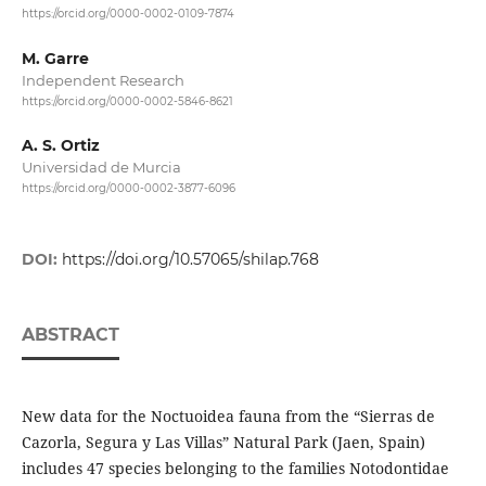
https://orcid.org/0000-0002-0109-7874
M. Garre
Independent Research
https://orcid.org/0000-0002-5846-8621
A. S. Ortiz
Universidad de Murcia
https://orcid.org/0000-0002-3877-6096
DOI:
https://doi.org/10.57065/shilap.768
ABSTRACT
New data for the Noctuoidea fauna from the “Sierras de
Cazorla, Segura y Las Villas” Natural Park (Jaen, Spain)
includes 47 species belonging to the families Notodontidae