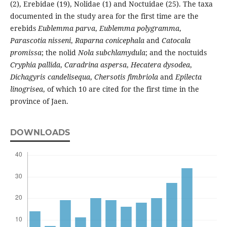
(2), Erebidae (19), Nolidae (1) and Noctuidae (25). The taxa
documented in the study area for the first time are the
erebids
Eublemma parva
,
Eublemma polygramma
,
Parascotia nisseni
,
Raparna conicephala
and
Catocala
promissa
; the nolid
Nola subchlamydula
; and the noctuids
Cryphia pallida
,
Caradrina aspersa
,
Hecatera dysodea
,
Dichagyris candelisequa
,
Chersotis fimbriola
and
Epilecta
linogrisea
, of which 10 are cited for the first time in the
province of Jaen.
DOWNLOADS