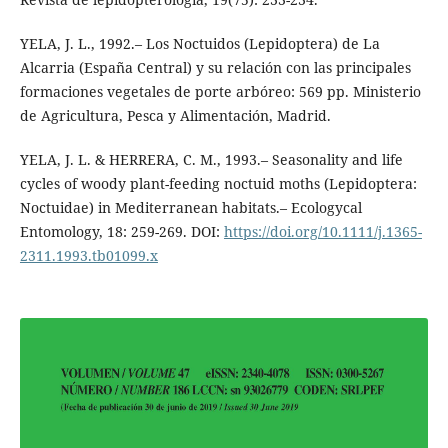
YELA, J. L., 1992.– Los Noctuidos (Lepidoptera) de La
Alcarria (España Central) y su relación con las principales
formaciones vegetales de porte arbóreo: 569 pp. Ministerio
de Agricultura, Pesca y Alimentación, Madrid.
YELA, J. L. & HERRERA, C. M., 1993.– Seasonality and life
cycles of woody plant-feeding noctuid moths (Lepidoptera:
Noctuidae) in Mediterranean habitats.– Ecologycal
Entomology, 18: 259-269. DOI:
https://doi.org/10.1111/j.1365-
2311.1993.tb01099.x