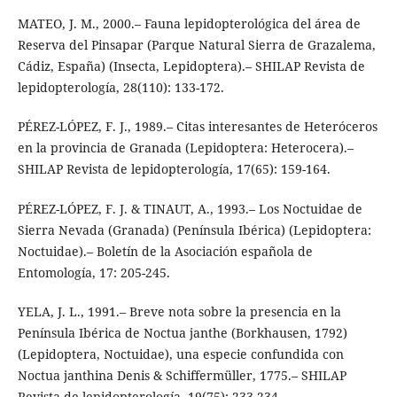
MATEO, J. M., 2000.– Fauna lepidopterológica del área de
Reserva del Pinsapar (Parque Natural Sierra de Grazalema,
Cádiz, España) (Insecta, Lepidoptera).– SHILAP Revista de
lepidopterología, 28(110): 133-172.
PÉREZ-LÓPEZ, F. J., 1989.– Citas interesantes de Heteróceros
en la provincia de Granada (Lepidoptera: Heterocera).–
SHILAP Revista de lepidopterología, 17(65): 159-164.
PÉREZ-LÓPEZ, F. J. & TINAUT, A., 1993.– Los Noctuidae de
Sierra Nevada (Granada) (Península Ibérica) (Lepidoptera:
Noctuidae).– Boletín de la Asociación española de
Entomología, 17: 205-245.
YELA, J. L., 1991.– Breve nota sobre la presencia en la
Península Ibérica de Noctua janthe (Borkhausen, 1792)
(Lepidoptera, Noctuidae), una especie confundida con
Noctua janthina Denis & Schiffermüller, 1775.– SHILAP
Revista de lepidopterología, 19(75): 233-234.