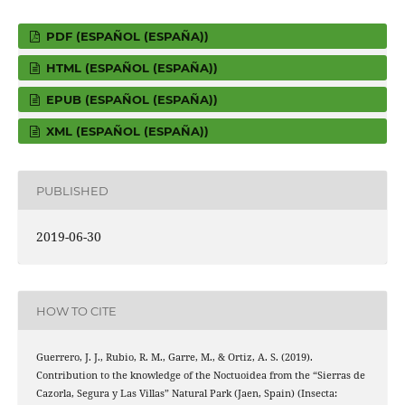
PDF (ESPAÑOL (ESPAÑA))
HTML (ESPAÑOL (ESPAÑA))
EPUB (ESPAÑOL (ESPAÑA))
XML (ESPAÑOL (ESPAÑA))
PUBLISHED
2019-06-30
HOW TO CITE
Guerrero, J. J., Rubio, R. M., Garre, M., & Ortiz, A. S. (2019).
Contribution to the knowledge of the Noctuoidea from the “Sierras de
Cazorla, Segura y Las Villas” Natural Park (Jaen, Spain) (Insecta: