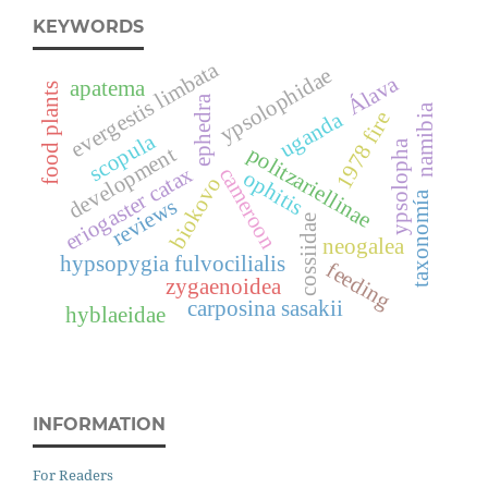
KEYWORDS
evergestis limbata
ypsolophidae
Álava
apatema
food plants
ephedra
namibia
uganda
1978 fire
scopula
ypsolopha
politzariellinae
development
eriogaster catax
cameroon
ophitis
biokovo
taxonomía
reviews
cossiidae
neogalea
hypsopygia fulvocilialis
feeding
zygaenoidea
carposina sasakii
hyblaeidae
INFORMATION
For Readers