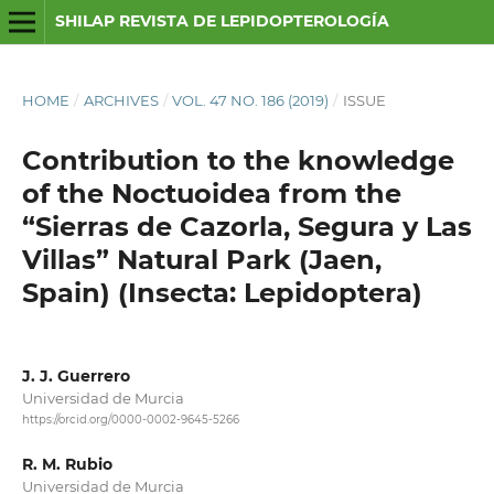
SHILAP REVISTA DE LEPIDOPTEROLOGÍA
HOME
/
ARCHIVES
/
VOL. 47 NO. 186 (2019)
/
ISSUE
Contribution to the knowledge
of the Noctuoidea from the
“Sierras de Cazorla, Segura y Las
Villas” Natural Park (Jaen,
Spain) (Insecta: Lepidoptera)
J. J. Guerrero
Universidad de Murcia
https://orcid.org/0000-0002-9645-5266
R. M. Rubio
Universidad de Murcia