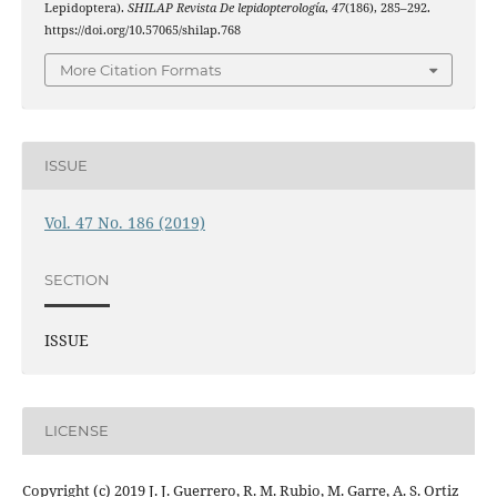
Lepidoptera).
SHILAP Revista De lepidopterología
,
47
(186), 285–292.
https://doi.org/10.57065/shilap.768
More Citation Formats
ISSUE
Vol. 47 No. 186 (2019)
SECTION
ISSUE
LICENSE
Copyright (c) 2019 J. J. Guerrero, R. M. Rubio, M. Garre, A. S. Ortiz