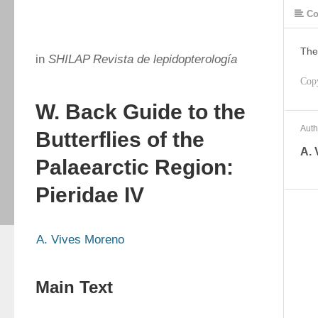
Co
The
in
SHILAP Revista de lepidopterología
Cop
W. Back Guide to the
Auth
Butterflies of the
A. 
Palaearctic Region:
Pieridae IV
A. Vives Moreno
Main Text