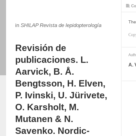
Co
The
in
SHILAP Revista de lepidopterología
Cop
Revisión de
Auth
publicaciones. L.
A. 
Aarvick, B. Å.
Bengtsson, H. Elven,
P. Ivinski, U. Jürivete,
O. Karsholt, M.
Mutanen & N.
Savenko. Nordic-