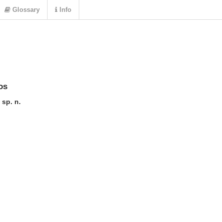
Glossary
Info
os
 sp. n.