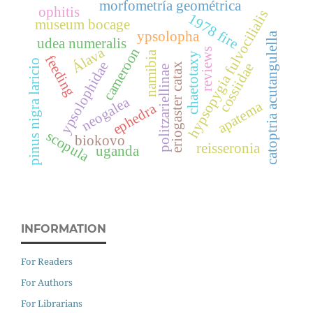
morfometría geométrica
ophitis
hypsopygia fulvocilialis
1978 fire
museum bocage
ypsolopha
catoptria acutangulella
udea numeralis
Álava
cameroon
reviews
namibia
chaetotaxy
feeding
pinus nigra laricio
ypsolophidae
cossiidae
eriogaster catax
politzariellinae
neogalea
apatema
ephedra
scopula
biokovo
reisseronia
uganda
INFORMATION
For Readers
For Authors
For Librarians