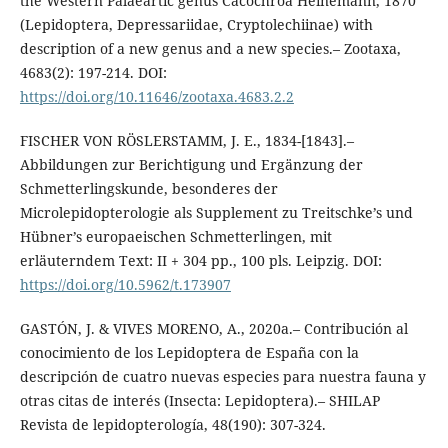
the Western Palaeartic genus Cacochroa Heinemann, 1870
(Lepidoptera, Depressariidae, Cryptolechiinae) with
description of a new genus and a new species.– Zootaxa,
4683(2): 197-214. DOI:
https://doi.org/10.11646/zootaxa.4683.2.2
FISCHER VON RÖSLERSTAMM, J. E., 1834-[1843].–
Abbildungen zur Berichtigung und Ergänzung der
Schmetterlingskunde, besonderes der
Microlepidopterologie als Supplement zu Treitschke’s und
Hübner’s europaeischen Schmetterlingen, mit
erläuterndem Text: II + 304 pp., 100 pls. Leipzig. DOI:
https://doi.org/10.5962/t.173907
GASTÓN, J. & VIVES MORENO, A., 2020a.– Contribución al
conocimiento de los Lepidoptera de España con la
descripción de cuatro nuevas especies para nuestra fauna y
otras citas de interés (Insecta: Lepidoptera).– SHILAP
Revista de lepidopterología, 48(190): 307-324.