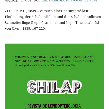
48(192): 717-731. DOI:
https://doi.org/10.57065/shilap.341
ZELLER, P. C., 1839.– Versuch einer naturgemäßen
Eintheilung der Schabenlichen und der schabenähnlichen
Schmetterlinge (Lep., Crambina und Lep., Tineacea).– Isis
von Oken, 1839: 167-220.