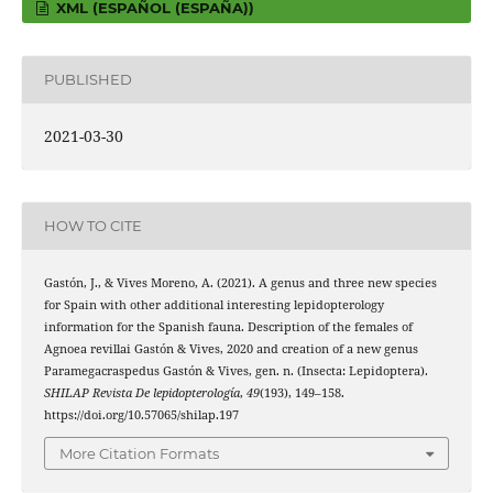
XML (ESPAÑOL (ESPAÑA))
PUBLISHED
2021-03-30
HOW TO CITE
Gastón, J., & Vives Moreno, A. (2021). A genus and three new species
for Spain with other additional interesting lepidopterology
information for the Spanish fauna. Description of the females of
Agnoea revillai Gastón & Vives, 2020 and creation of a new genus
Paramegacraspedus Gastón & Vives, gen. n. (Insecta: Lepidoptera).
SHILAP Revista De lepidopterología
,
49
(193), 149–158.
https://doi.org/10.57065/shilap.197
More Citation Formats