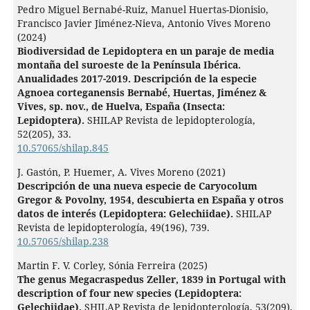
Pedro Miguel Bernabé-Ruiz, Manuel Huertas-Dionisio,
Francisco Javier Jiménez-Nieva, Antonio Vives Moreno
(2024)
Biodiversidad de Lepidoptera en un paraje de media
montaña del suroeste de la Península Ibérica.
Anualidades 2017-2019. Descripción de la especie
Agnoea corteganensis Bernabé, Huertas, Jiménez &
Vives, sp. nov., de Huelva, España (Insecta:
Lepidoptera).
SHILAP Revista de lepidopterología,
52
(205),
33.
10.57065/shilap.845
J. Gastón, P. Huemer, A. Vives Moreno (2021)
Descripción de una nueva especie de Caryocolum
Gregor & Povolny, 1954, descubierta en España y otros
datos de interés (Lepidoptera: Gelechiidae).
SHILAP
Revista de lepidopterología,
49
(196),
739.
10.57065/shilap.238
Martin F. V. Corley, Sónia Ferreira (2025)
The genus Megacraspedus Zeller, 1839 in Portugal with
description of four new species (Lepidoptera:
Gelechiidae).
SHILAP Revista de lepidopterología,
53
(209),