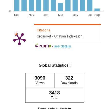
Citations
CrossRef - Citation Indexes:
1
-
see details
Global Statistics
ℹ️
3096
322
Views
Downloads
3418
Total
Downloads by format: