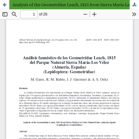
Analysis of the Geometridae Leach, 1815 from Sierra Maria-Los Velez Natural Park (Almeria, Spain) (Lepidoptera: Geometridae)