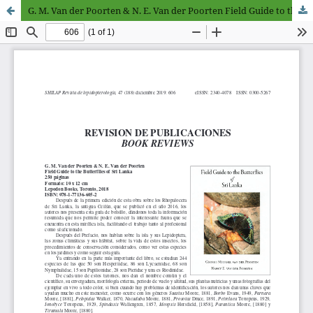
G. M. Van der Poorten & N. E. Van der Poorten Field Guide to the Butterflies of Sri Lanka