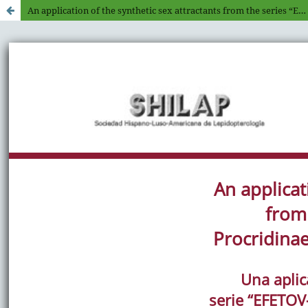
An application of the synthetic sex attractants from the series “EFETOV-2” for studying Procridinae in Italy (Lepidoptera: Zygaenidae)