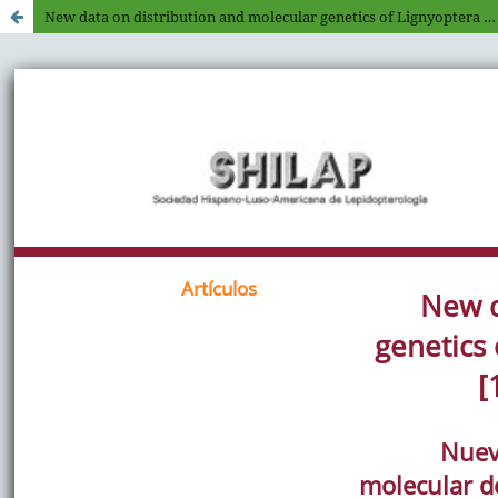
New data on distribution and molecular genetics of Lignyoptera fumidaria (Hübner, [1825]) (Lepidoptera: Geometridae)