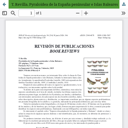
T. Revilla. Pyraloidea de la España peninsular e Islas Baleares