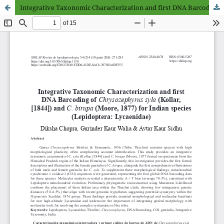
Integrative Taxonomic Characterization and first DNA Barcoding of Chrysozephyrus syla (Kollar, [1844]) and C. birupa (Moore, 1877) for Indian species (Lepidoptera: Lycaenidae)