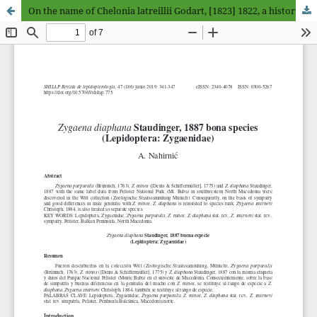
On the name of Chelonia latreillii Godart, [1823] 1822, a historical and bibliographical study (Lepidoptera: Erebidae, Arctiinae)