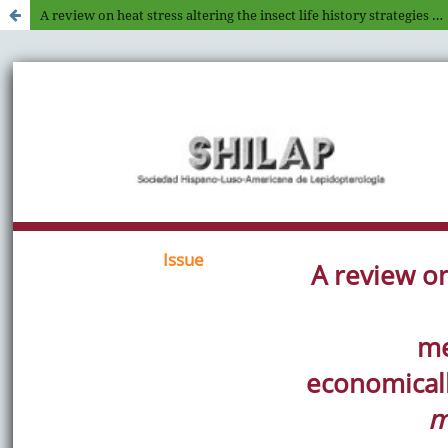
A review on heat stress altering the insect life history strategies and underlying mechanisms: Special reference to an economically important Lepidoptera, Bombyx mori (Linnaeus, 1758) (Lepidoptera: Bombycidae)