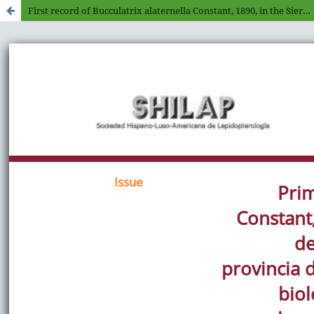
First record of Bucculatrix alaternella Constant, 1890, in the Sierra de Aracena and Picos de Aroche Natural Park and in Huelva province (Spain). Notes on its biology and the description of the female genitalia (Lepidoptera: Bucculatricidae)