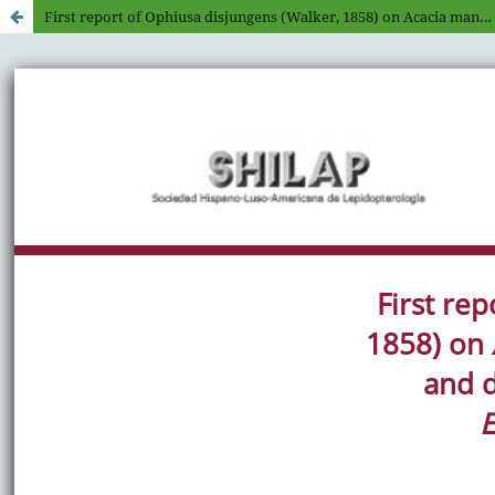
First report of Ophiusa disjungens (Walker, 1858) on Acacia mangium Willd. (Fabaceae), and damage and notes of its biology on Eucalyptus (Myrtaceae) commercial plantations in Sumatra, Indonesia (Lepidoptera: Erebidae)