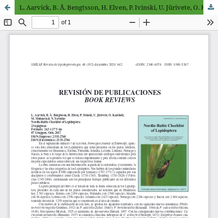
L. Aarvick, B. Å. Bengtsson, H. Elven, P. Ivinski, U. Jürivete, O. Karsholt, M. Mutanen & N. Savenko. Nordic-Baltic Checklist of Lepidoptera