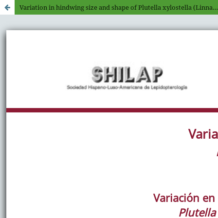
Variation in hindwing size and shape of Plutella xylostella (Linnaeus, 1758) (Lepidoptera: Plutellidae)