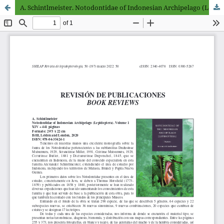
A. Schintlmeister. Notodontidae of Indonesian Archipelago (Lepidoptera). Volume 1