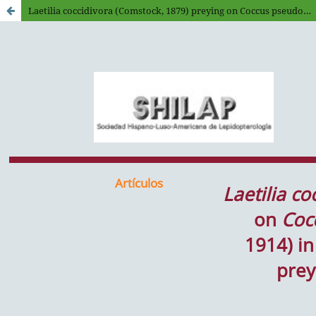
Laetilia coccidivora (Comstock, 1879) preying on Coccus pseudomagnoliarum (Kuwana, 1914) in Mexico, first record of Association prey-predator host plant (Lepidoptera: Pyraloidea)