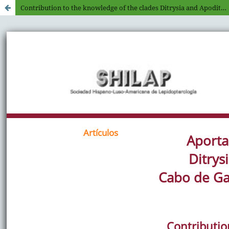
Contribution to the knowledge of the clades Ditrysia and Apoditrysia from the Cabo de Gata-Níjar Natural Park (Almeria, Spain) (Insecta: Lepidoptera)