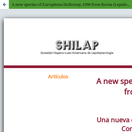
A new species of Europlema Holloway, 1998 from Korea (Lepidoptera: Uraniidae, Epipleminae)