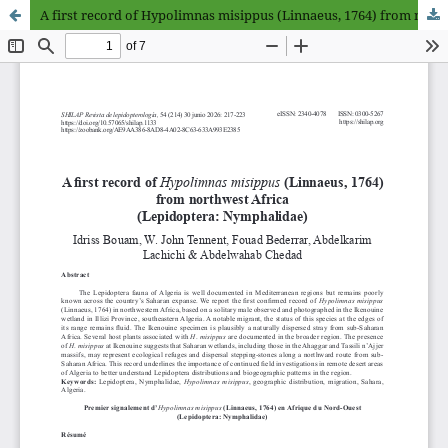
A first record of Hypolimnas misippus (Linnaeus, 1764) from nortwest Africa (Lepidoptera: Nymphalidae)