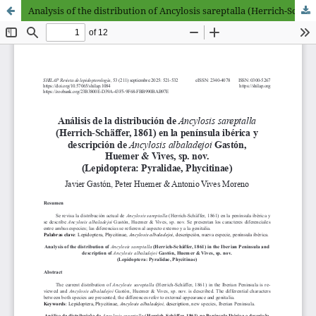
Analysis of the distribution of Ancylosis sareptalla (Herrich-Schäffer, 1861) in the Iberian Peninsula and description of Ancylosis albaladejoi Gastón, Huemer & Vives, sp. nov. (Lepidoptera: Pyralidae, Phycitinae)