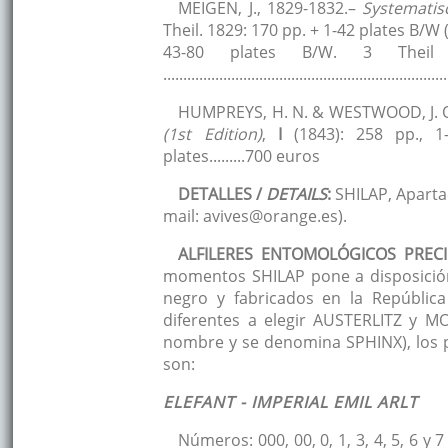
MEIGEN, J., 1829-1832.–
Systematis
Theil. 1829: 170 pp. + 1-42 plates B/W (
43-80 plates B/W. 3 The
.................................................................
HUMPREYS, H. N. & WESTWOOD, J. O
(1st Edition)
,
I
(1843): 258 pp., 1
plates.........700 euros
DETALLES /
DETAILS
:
SHILAP, Aparta
mail: avives@orange.es).
ALFILERES ENTOMOLÓGICOS PRECI
momentos SHILAP pone a disposición
negro y fabricados en la Repúblic
diferentes a elegir AUSTERLITZ y
nombre y se denomina SPHINX), los 
son:
ELEFANT - IMPERIAL EMIL ARLT
Números: 000, 00, 0, 1, 3, 4, 5, 6 y 7 (ha