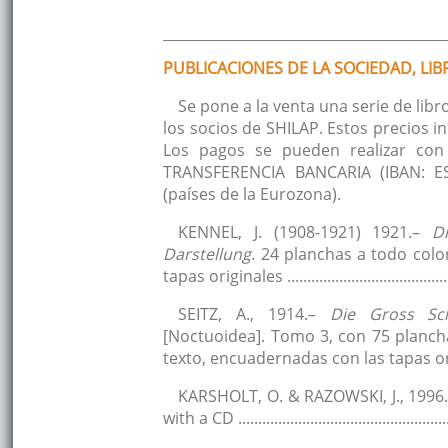
PUBLICACIONES DE LA SOCIEDAD, LI
Se pone a la venta una serie de lib
los socios de SHILAP. Estos precios 
Los pagos se pueden realizar co
TRANSFERENCIA BANCARIA (IBAN: E
(países de la Eurozona).
KENNEL, J. (1908-1921) 1921.–
D
Darstellung
. 24 planchas a todo colo
tapas originales ........................................
SEITZ, A., 1914.–
Die Gross Sch
[Noctuoidea]. Tomo 3, con 75 plancha
texto, encuadernadas con las tapas origin
KARSHOLT, O. & RAZOWSKI, J., 1996
with a CD ................................................