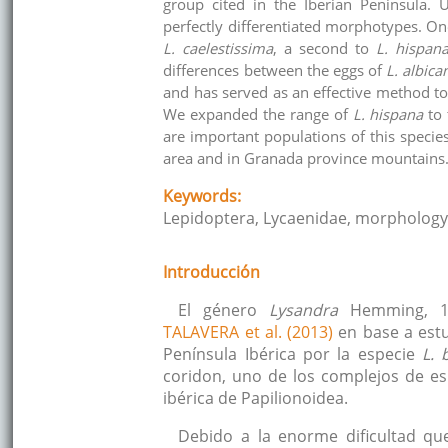
group cited in the Iberian Peninsula.
perfectly differentiated morphotypes. O
L. caelestissima
, a second to
L. hispan
differences between the eggs of
L. albica
and has served as an effective method to 
We expanded the range of
L. hispana
to 
are important populations of this species
area and in Granada province mountains
Keywords:
Lepidoptera, Lycaenidae, morpholog
Introducción
El género
Lysandra
Hemming, 19
TALAVERA et al. (2013)
en base a estu
Península Ibérica por la especie
L. 
coridon, uno de los complejos de e
ibérica de Papilionoidea.
Debido a la enorme dificultad qu