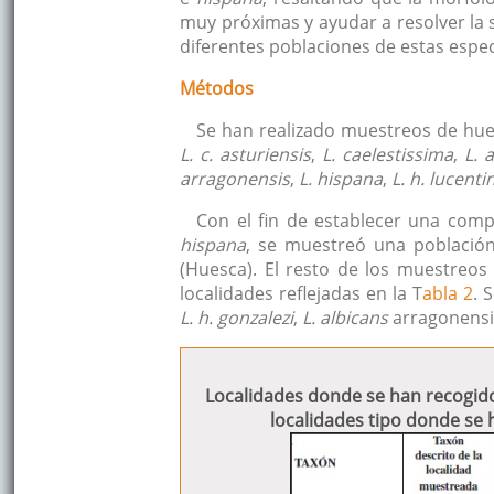
muy próximas y ayudar a resolver la s
diferentes poblaciones de estas espec
Métodos
Se han realizado muestreos de hu
L. c. asturiensis
,
L. caelestissima
,
L. 
arragonensis
,
L. hispana
,
L. h. lucenti
Con el fin de establecer una com
hispana
, se muestreó una població
(Huesca). El resto de los muestreos
localidades reflejadas en la T
abla 2
. 
L. h. gonzalezi
,
L. albicans
arragonensi
Localidades donde se han recogido
localidades tipo donde se 