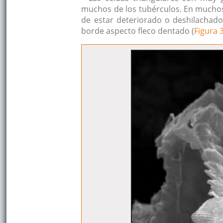
muchos de los tubérculos. En muchos 
de estar deteriorado o deshilachado
borde aspecto fleco dentado (
Figura 