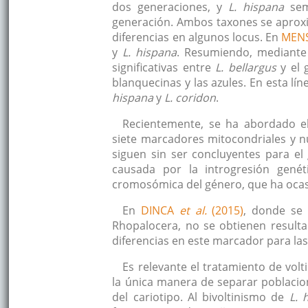
dos generaciones, y
L. hispana
semp
generación. Ambos taxones se apro
diferencias en algunos locus. En
MENS
y
L. hispana
. Resumiendo, mediante
significativas entre
L. bellargus
y el 
blanquecinas y las azules. En esta lín
hispana
y
L. coridon
.
Recientemente, se ha abordado e
siete marcadores mitocondriales y n
siguen sin ser concluyentes para e
causada por la introgresión genéti
cromosómica del género, que ha ocasi
En
DINCA
et al.
(2015)
, donde se 
Rhopalocera, no se obtienen result
diferencias en este marcador para las
Es relevante el tratamiento de vol
la única manera de separar poblaci
del cariotipo. Al bivoltinismo de
L. 