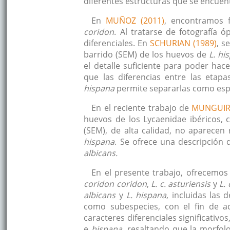
diferentes estructuras que se encuent
En
MUÑOZ (2011)
, encontramos f
coridon
. Al tratarse de fotografía ó
diferenciales. En
SCHURIAN (1989)
, s
barrido (SEM) de los huevos de
L. hi
el detalle suficiente para poder hace
que las diferencias entre las etap
hispana
permite separarlas como espe
En el reciente trabajo de
MUNGUI
huevos de los Lycaenidae ibéricos, 
(SEM), de alta calidad, no aparecen
hispana
. Se ofrece una descripción 
albicans.
En el presente trabajo, ofrecemos
coridon coridon
,
L. c. asturiensis
y
L.
albicans
y
L. hispana
, incluidas las
como subespecies, con el fin de a
caracteres diferenciales significativ
e
hispana
, resaltando que la morfol