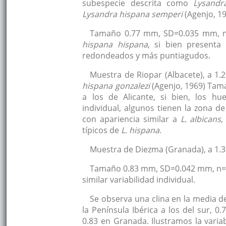
subespecie descrita como
Lysandr
Lysandra hispana semperi
(Agenjo, 19
Tamaño 0.77 mm, SD=0.035 mm, n=1
hispana hispana
, si bien present
redondeados y más puntiagudos.
Muestra de Riopar (Albacete), a 1.
hispana gonzalezi
(Agenjo, 1969) Tam
a los de Alicante, si bien, los h
individual, algunos tienen la zona de 
con apariencia similar a
L. albicans
,
típicos de
L. hispana
.
Muestra de Diezma (Granada), a 1.35
Tamaño 0.83 mm, SD=0.042 mm, n=18.
similar variabilidad individual.
Se observa una clina en la media d
la Península Ibérica a los del sur, 
0.83 en Granada. Ilustramos la varia