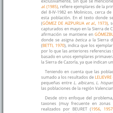
exclusivamente, sin que se mencione
al
. (1985)
, refiere ejemplares de la p
del 8-IV-1982 en Molinicos, cerca d
esta población. En el texto donde s
(
GÓMEZ DE AIZPURUA
et al.
, 1973)
, 
capturados en mayo en la Sierra de Ca
afirmación se mantiene en
GÓMEZBU
donde se asigna
betica
a la Sierra d
(
BETTI, 1970
), indica que los ejempla
por lo que las anteriores referencias 
basado en unos ejemplares primaver
la Sierra de Cazorla, ya que indican 
Teniendo en cuenta que las poblaci
sumado a los resultados de
LELIEVRE 
pequeñas entre
L. albicans
,
L. hispa
las poblaciones de la región Valenci
Desde otro enfoque del problema, 
taxones (muy frecuente en zonas 
realizados por BEURET (
1956
,
1957