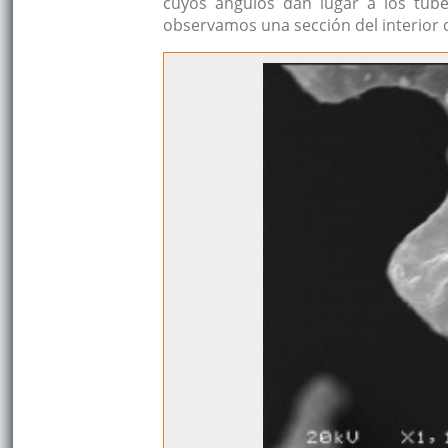
cuyos ángulos dan lugar a los tubé
observamos una sección del interior d