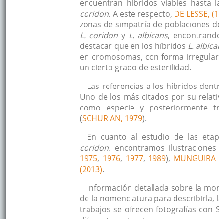
encuentran híbridos viables hasta 
coridon
. A este respecto,
DE LESSE, (
zonas de simpatría de poblaciones 
L. coridon
y
L. albicans
, encontrand
destacar que en los híbridos
L. albica
en cromosomas, con forma irregular
un cierto grado de esterilidad.
Las referencias a los híbridos den
Uno de los más citados por su relat
como especie y posteriormente t
(
SCHURIAN, 1979
).
En cuanto al estudio de las etap
coridon
, encontramos ilustraciones
1975
,
1976
,
1977
,
1989
),
MUNGUIRA
(2013)
.
Información detallada sobre la mor
de la nomenclatura para describirl
trabajos se ofrecen fotografías con