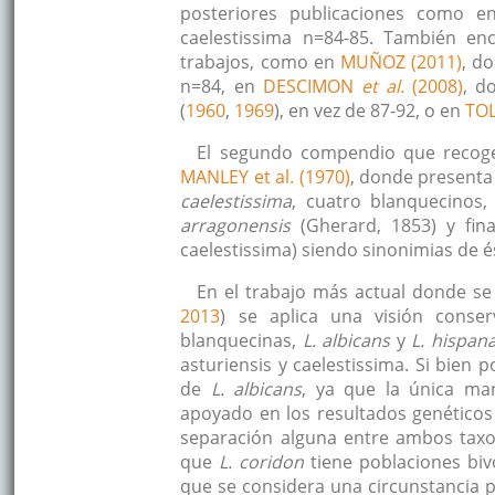
posteriores publicaciones como e
caelestissima n=84-85. También e
trabajos, como en
MUÑOZ (2011)
, d
n=84, en
DESCIMON
et al.
(2008)
, d
(
1960
,
1969
), en vez de 87-92, o en
TO
El segundo compendio que recoge 
MANLEY et al. (1970)
, donde presenta
caelestissima
, cuatro blanquecinos
arragonensis
(Gherard, 1853) y fina
caelestissima) siendo sinonimias de é
En el trabajo más actual donde se r
2013
) se aplica una visión conse
blanquecinas,
L. albicans
y
L. hispan
asturiensis y caelestissima. Si bien
de
L. albicans
, ya que la única man
apoyado en los resultados genético
separación alguna entre ambos tax
que
L. coridon
tiene poblaciones bivo
que se considera una circunstancia po