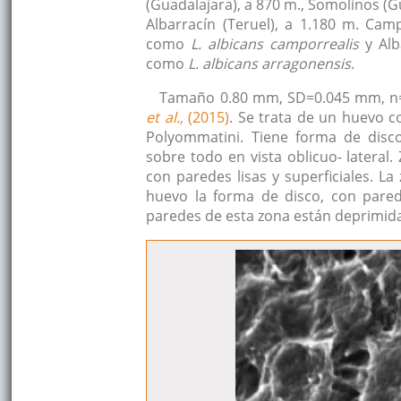
(Guadalajara), a 870 m., Somolinos (G
Albarracín (Teruel), a 1.180 m. Camp
como
L. albicans camporrealis
y Alb
como
L. albicans arragonensis
.
Tamaño 0.80 mm, SD=0.045 mm, n=2
et al.,
(2015)
. Se trata de un huevo c
Polyommatini. Tiene forma de disc
sobre todo en vista oblicuo- lateral
con paredes lisas y superficiales. La
huevo la forma de disco, con parede
paredes de esta zona están deprimida