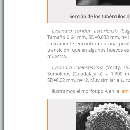
Sección de los tubérculos d
Lysandra coridon asturiensi
s (Sag
Tamaño 0.64 mm, SD=0.033 mm, n=10.
Únicamente encontramos una posibl
transición, que en algunos huevos es 
muestra.
Lysandra caelestissima
(Verity, 19
Somolinos (Guadalajara), a 1.300 
SD=0.02 mm, n=12. Muy similar a
L. c
Ilustramos el morfotipo A en la
lámi