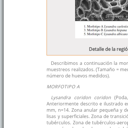
Detalle de la regi
Describimos a continuación la morf
muestreos realizados. (Tamaño = med
número de huevos medidos).
MORFOTIPO A
Lysandra coridon coridon
(Poda
Anteriormente descrito e ilustrado 
mm, n=14. Zona anular pequeña y de
lisas y superficiales. Zona de transi
tubérculos. Zona de tubérculos-aero