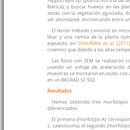
Hippocrepis
sp. (planta nutricia de l
Ibérica), y buscar huevos en las pl
zonas con la vegetación agostada, don
ser abundante, encontrando entre un
El tercer método consistió en int
libar y una ramita de la planta nut
expuesto en
SCHURIAN
et al.
(2011)
creemos que debido a las altas tempe
Las fotos con SEM se realizaron c
usando un voltaje de aceleración 
muestras se montaron en stubs con a
en un BIO-RAD SC 502.
Resultados
Hemos obtenido tres morfotipos
diferenciados.
El primero (morfotipo A) correspon
L. calestissima
, el segundo (morfotip