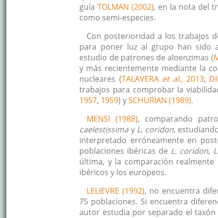
guía
TOLMAN (2002)
, en la nota del 
como semi-especies.
Con posterioridad a los trabajos de
para poner luz al grupo han sido a
estudio de patrones de aloenzimas (
M
y más recientemente mediante la co
nucleares (
TALAVERA
et al
., 2013
;
D
trabajos para comprobar la viabilida
1957
,
1959
) y
SCHURIAN (1989)
.
MENSI (1988)
, comparando patro
caelestissima
y
L. coridon
, estudiand
interpretado erróneamente en poste
poblaciones ibéricas de
L. coridon, L
última, y la comparación realmente 
ibéricos y los europeos.
LELIEVRE (1992)
, no encuentra dif
75 poblaciones. Si encuentra diferen
autor estudia por separado el taxó