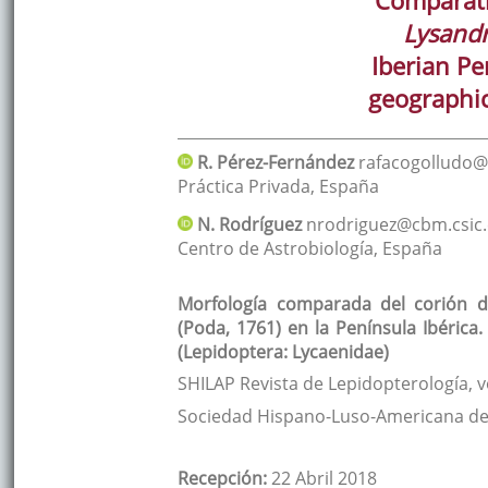
Lysand
Iberian Pe
geographic
R.
Pérez-Fernández
rafacogolludo
Práctica Privada
,
España
N.
Rodríguez
nrodriguez@cbm.csic.
Centro de Astrobiología
,
España
Morfología comparada del corión d
(Poda, 1761) en la Península Ibérica
(Lepidoptera: Lycaenidae)
SHILAP Revista de Lepidopterología
, 
Sociedad Hispano-Luso-Americana de
Recepción:
22 Abril 2018