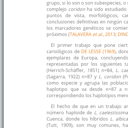
grupo, si lo son o son subespecies, o
complejo
coridon
ha sido estudiado 
puntos de vista, morfológicos, cari
conclusiones definitivas en ningún ca
los marcadores genéticos se comien
próximos (
TALAVERA
et al.
, 2013
;
DIN
El primer trabajo que pone cier
cariológicos de
DE LESSE (1969)
, don
ejemplares de Europa, concluyendo
representadas por los siguientes 
(Herrich-Schäffer, 1851) n=84,
L. ca
(Sagarra, 1922) n=87 y
L. coridon
(P
como especie y agrupa las poblac
haplotipo que va desde n=87 a n=
correspondiendo los haplotipos menor
El hecho de que en un trabajo an
número haploide de
L. caelestissima
Cuenca, donde los híbridos
L. albic
(Tutt, 1909), son muy comunes, h