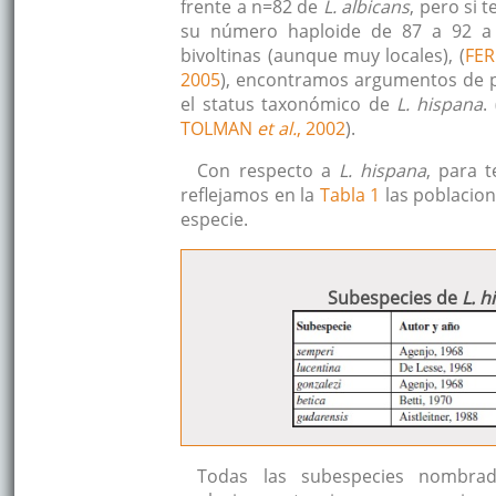
frente a n=82 de
L. albicans
, pero si
su número haploide de 87 a 92 a 
bivoltinas (aunque muy locales), (
FER
2005
), encontramos argumentos de p
el status taxonómico de
L. hispana
. 
TOLMAN
et al.
, 2002
).
Con respecto a
L. hispana
, para t
reflejamos en la
Tabla 1
las poblacion
especie.
Subespecies de
L. h
Todas las subespecies nombrad