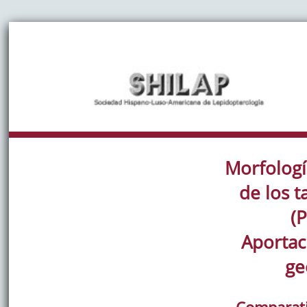
Morfologí
de los 
(
Aportac
ge
Comparati