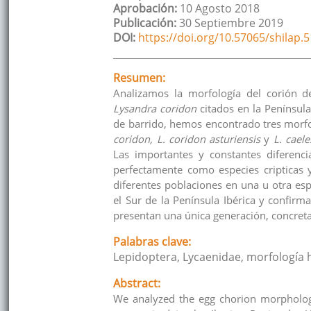
Aprobación:
10 Agosto 2018
Publicación:
30 Septiembre 2019
DOI:
https://doi.org/10.57065/shilap.
Resumen:
Analizamos la morfología del corión d
Lysandra coridon
citados en la Península
de barrido, hemos encontrado tres morf
coridon, L. coridon asturiensis
y
L. caele
Las importantes y constantes diferenc
perfectamente como especies cripticas
diferentes poblaciones en una u otra es
el Sur de la Península Ibérica y confir
presentan una única generación, concret
Palabras clave:
Lepidoptera, Lycaenidae, morfología
Abstract:
We analyzed the egg chorion morphology