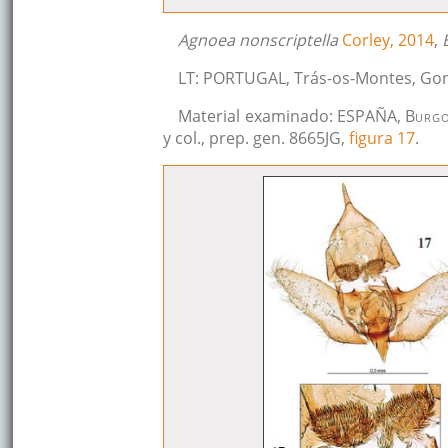
Agnoea nonscriptella
Corley, 2014
,
LT: PORTUGAL, Trás-os-Montes, G
Material examinado: ESPAÑA, B
urg
y col., prep. gen. 8665JG,
figura 17
.