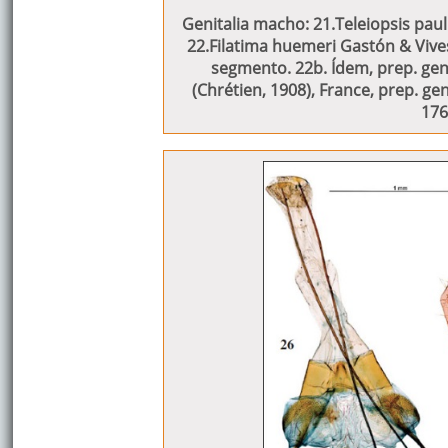
Genitalia macho: 21.Teleiopsis pau
22.Filatima huemeri Gastón & Vives,
segmento. 22b. Ídem, prep. gen. 
(Chrétien, 1908), France, prep. ge
176