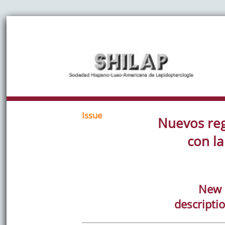
Issue
Nuevos reg
con l
New r
descripti