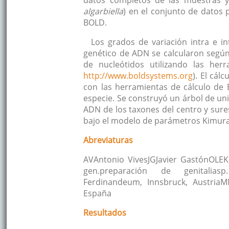
datos completos de las muestras 
algarbiella
) en el conjunto de datos 
BOLD.
Los grados de variación intra e i
genético de ADN se calcularon segú
de nucleótidos utilizando las herr
http://www.boldsystems.org
). El cál
con las herramientas de cálculo de 
especie. Se construyó un árbol de un
ADN de los taxones del centro y sur
bajo el modelo de parámetros Kimura 
Abreviaturas
AVAntonio VivesJGJavier GastónOLEK
gen.preparación de genitalias
Ferdinandeum, Innsbruck, Austria
España
Resultados