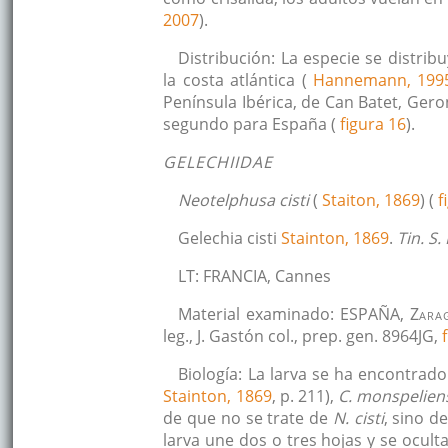
2007
).
Distribución: La especie se distri
la costa atlántica (
Hannemann, 199
Península Ibérica, de Can Batet, Gero
segundo para España (
figura 16
).
GELECHIIDAE
Neotelphusa cisti
(
Staiton, 1869
) (
f
Gelechia cisti
Stainton, 1869
.
Tin. S. 
LT: FRANCIA, Cannes
Material examinado: ESPAÑA, Z
ara
leg., J. Gastón col., prep. gen. 8964JG,
Biología: La larva se ha encontra
Stainton, 1869
, p. 211),
C. monspelien
de que no se trate de
N. cisti
, sino d
larva une dos o tres hojas y se ocul