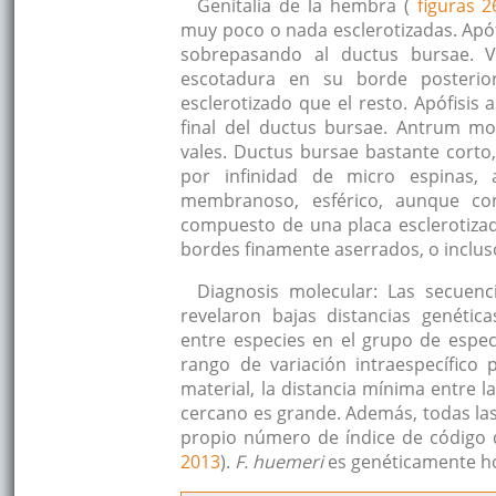
Genitalia de la hembra (
figuras 2
muy poco o nada esclerotizadas. Apóf
sobrepasando al ductus bursae. V
escotadura en su borde posterio
esclerotizado que el resto. Apófisis
final del ductus bursae. Antrum mo
vales. Ductus bursae bastante cort
por infinidad de micro espinas,
membranoso, esférico, aunque con
compuesto de una placa esclerotizad
bordes finamente aserrados, o incluso
Diagnosis molecular: Las secuenc
revelaron bajas distancias genética
entre especies en el grupo de espe
rango de variación intraespecífico 
material, la distancia mínima entre 
cercano es grande. Además, todas la
propio número de índice de código d
2013
).
F. huemeri
es genéticamente ho