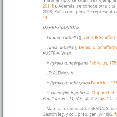
material tipo, se citan tres ejempla
2011b
). Además, se conoce otra cita 
2008, Kaila com. pers. Se representa
14
.
DEPRESSARIIDAE
Luquetia lobella
([
Denis & Schifferm
Tinea lobella
[
Denis & Schiffermü
AUSTRIA, Wien
=
Pyralis tunbergiana
Fabricius, 178
LT: ALEMANIA
=
Pyralis thunbergana
Fabricius, 17
=
Haemylis lugubrella
Duponchel, 
Papillons Fr., 11
, 616, pl. 312,
fig. 4
LT:
Material examinado: ESPAÑA, S
ori
Gastón leg. y col., prep. gen. 9448JG,
f