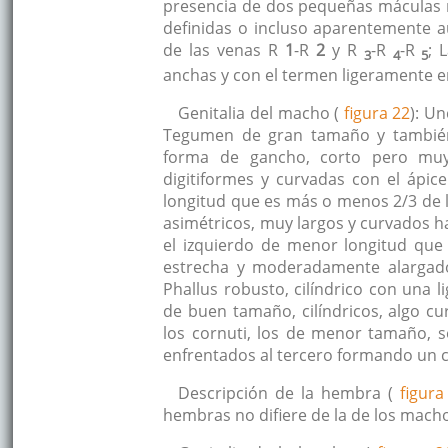
presencia de dos pequeñas máculas
definidas o incluso aparentemente au
de las venas R
1
-R
2
y R
-R
-R
; 
3
4
5
anchas y con el termen ligeramente e
Genitalia del macho (
figura 22
): Un
Tegumen de gran tamaño y también
forma de gancho, corto pero muy 
digitiformes y curvadas con el ápi
longitud que es más o menos 2/3 de l
asimétricos, muy largos y curvados ha
el izquierdo de menor longitud que
estrecha y moderadamente alargado
Phallus robusto, cilíndrico con una 
de buen tamaño, cilíndricos, algo 
los cornuti, los de menor tamaño, s
enfrentados al tercero formando un 
Descripción de la hembra (
figura
hembras no difiere de la de los mach