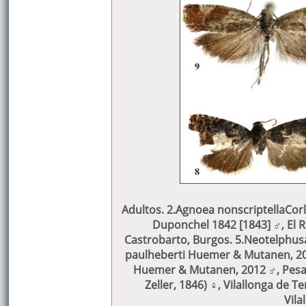
Adultos. 2.Agnoea nonscriptellaCorle
Duponchel 1842 [1843] ♂, El Ri
Castrobarto, Burgos. 5.Neotelphusa c
paulheberti Huemer & Mutanen, 201
Huemer & Mutanen, 2012 ♂, Pesag
Zeller, 1846) ♀, Vilallonga de T
Vila