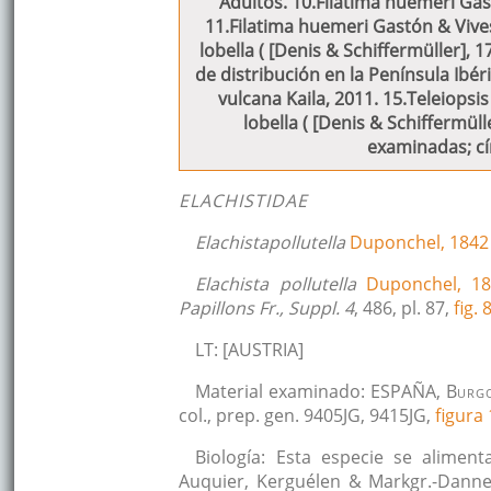
Adultos. 10.Filatima huemeri Gast
11.Filatima huemeri Gastón & Vives
lobella ( [Denis & Schiffermüller], 
de distribución en la Península Ibér
vulcana Kaila, 2011. 15.Teleiops
lobella ( [Denis & Schiffermülle
examinadas; cí
ELACHISTIDAE
Elachistapollutella
Duponchel, 1842
Elachista pollutella
Duponchel, 18
Papillons Fr., Suppl. 4
, 486, pl. 87,
fig. 
LT: [AUSTRIA]
Material examinado: ESPAÑA, B
urg
col., prep. gen. 9405JG, 9415JG,
figura
Biología: Esta especie se alimen
Auquier, Kerguélen & Markgr.-Dann