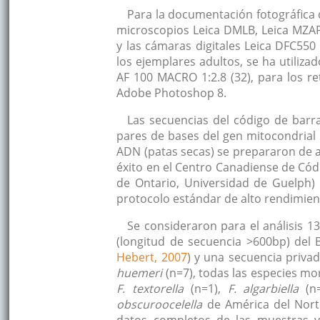
Para la documentación fotográfica d
microscopios Leica DMLB, Leica MZA
y las cámaras digitales Leica DFC55
los ejemplares adultos, se ha utiliza
AF 100 MACRO 1:2.8 (32), para los r
Adobe Photoshop 8.
Las secuencias del código de bar
pares de bases del gen mitocondrial 
ADN (patas secas) se prepararon de 
éxito en el Centro Canadiense de Cód
de Ontario, Universidad de Guelph)
protocolo estándar de alto rendimien
Se consideraron para el análisis 
(longitud de secuencia >600bp) del
Hebert, 2007
) y una secuencia privad
huemeri
(n=7), todas las especies m
F. textorella
(n=1),
F. algarbiella
(n=
obscuroocelella
de América del Norte