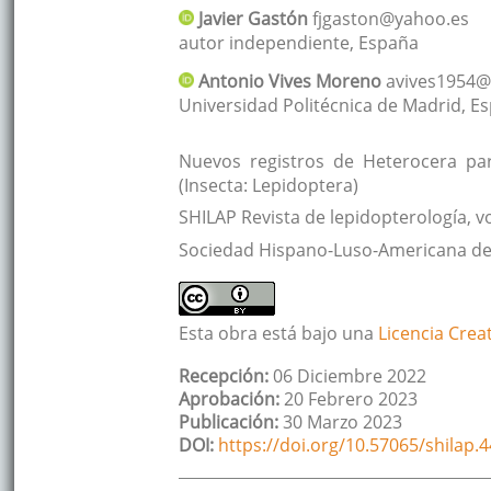
Javier
Gastón
fjgaston@yahoo.es
autor independiente
,
España
Antonio
Vives Moreno
avives1954@
Universidad Politécnica de Madrid
,
Es
Nuevos registros de Heterocera pa
(Insecta: Lepidoptera)
SHILAP Revista de lepidopterología
, v
Sociedad Hispano-Luso-Americana de 
Esta obra está bajo una
Licencia Crea
Recepción:
06 Diciembre 2022
Aprobación:
20 Febrero 2023
Publicación:
30 Marzo 2023
DOI:
https://doi.org/10.57065/shilap.