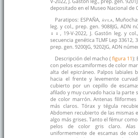
V-2022, J. Gastón leg., prep. gen. 9
depositado en el Museo Nacional de C
Paratipos: ESPAÑA,
ávila
, Muñochas
leg. y col., prep. gen. 9088JG, ADN
♀♀, 19-V-2022, J. Gastón leg. y co
secuencia genética TLMF Lep 33612, 336
prep. gen. 9200JG, 9202JG, ADN núme
Descripción del macho (
figura 11
):
con pelos escamiformes de color marr
alta del epicráneo. Palpos labiales
hacia el frente y levemente curva
cubierto por un cepillo de escam
afilado y muy curvado hacia la parte
de color marrón. Antenas filiformes
más claros. Tórax y tégula recub
Abdomen recubierto de las mismas e
algo más grises. Tanto el fémur como 
pelos de color gris claro. Alas
uniformemente de escamas de color