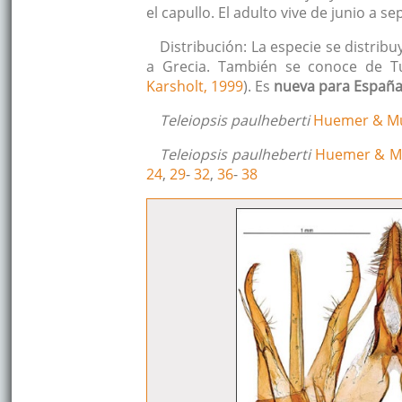
el capullo. El adulto vive de junio a s
Distribución: La especie se distrib
a Grecia. También se conoce de Tu
Karsholt, 1999
). Es
nueva para España
Teleiopsis paulheberti
Huemer & Mu
Teleiopsis paulheberti
Huemer & Mu
24
,
29
-
32
,
36
-
38