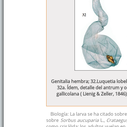
Genitalia hembra; 32.Luquetia lobell
32a. Ídem, detalle del antrum y 
gallicolana ( Lienig & Zeller, 184
Biología: La larva se ha citado sob
sobre
Sorbus aucuparia
L.,
Crataeg
como crisálida; los adultos vuelan en