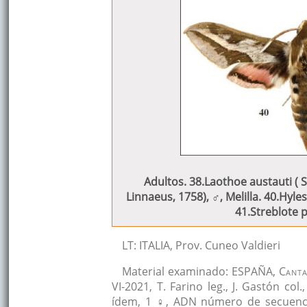
Adultos. 38.Laothoe austauti ( S
Linnaeus, 1758), ♂, Melilla. 40.Hyle
41.Streblote p
LT: ITALIA, Prov. Cuneo Valdieri
Material examinado: ESPAÑA, C
anta
VI-2021, T. Farino leg., J. Gastón c
ídem, 1 ♀, ADN número de secuencia