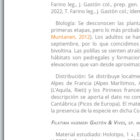
Farino leg., J. Gastón col., prep. gen
2022, T. Farino leg., J. Gastón col.; íd
Biología: Se desconocen las plant
primeras etapas, pero lo más probab
Muntanen, 2012
). Los adultos se h
septiembre, por lo que coincidimos
bivoltina. Las polillas se sienten atra
hábitats son pedregales y formacion
elevaciones que van desde aproximad
Distribución: Se distribuye localme
Alpes de Francia (Alpes Marítimos, 
(L’Aquila, Rieti) y los Pirineos fran
descripción se aporta el dato no co
Cantábrica (Picos de Europa). El mat
la presencia de la especie en dicha Co
Filatima huemeri
Gastón & Vives, sp. 
Material estudiado: Holotipo, 1 ♀,