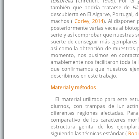
textorella
(Chrétien, 1908). Por el
también que podría tratarse de
Fil
descubierta en El Algarve, Portugal,
machos (
Corley, 2014
). Al disponer
posteriormente varias veces al bioto
serie y así comprobar que nuestras s
suerte de conseguir más ejemplares c
así como la obtención de muestras pa
momento, nos pusimos en contacto c
amablemente nos facilitaron toda la
que confirmamos que nuestros eje
describimos en este trabajo.
Material y métodos
El material utilizado para este e
diurnos, con trampas de luz actín
diferentes regiones afectadas. Pa
comparativo de los caracteres morfo
estructura genital de los ejemplar
siguiendo las técnicas estándar (
Robi