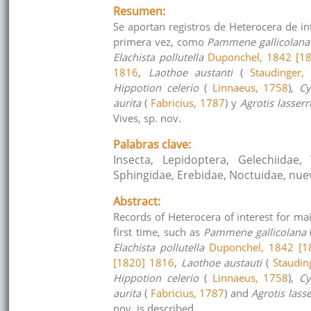
Resumen:
Se aportan registros de Heterocera de in
primera vez, como
Pammene gallicolana
Elachista pollutella
Duponchel, 1842 [18
1816
,
Laothoe austanti
(
Staudinger,
Hippotion celerio
(
Linnaeus, 1758
),
Cy
aurita
(
Fabricius, 1787
) y
Agrotis lasserr
Vives, sp. nov.
Palabras clave:
Insecta, Lepidoptera, Gelechiidae, 
Sphingidae, Erebidae, Noctuidae, nuev
Abstract:
Records of Heterocera of interest for ma
first time, such as
Pammene gallicolana
Elachista pollutella
Duponchel, 1842 [1
[1820] 1816
,
Laothoe austauti
(
Staudin
Hippotion celerio
(
Linnaeus, 1758
),
Cy
aurita
(
Fabricius, 1787
) and
Agrotis lasse
nov. is described.