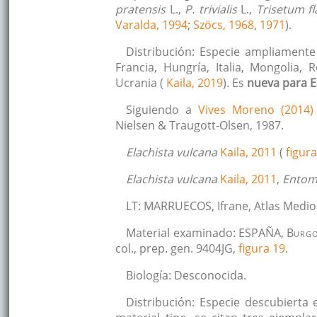
pratensis
L.,
P. trivialis
L.,
Trisetum f
Varalda, 1994
;
Szöcs, 1968
,
1971
).
Distribución: Especie ampliamente 
Francia, Hungría, Italia, Mongolia, 
Ucrania (
Kaila, 2019
). Es
nueva para 
Siguiendo a
Vives Moreno (2014)
Nielsen & Traugott-Olsen, 1987.
Elachista vulcana
Kaila, 2011
(
figura
Elachista vulcana
Kaila, 2011
,
Entomo
LT: MARRUECOS, Ifrane, Atlas Medio
Material examinado: ESPAÑA, B
urg
col., prep. gen. 9404JG,
figura 19
.
Biología: Desconocida.
Distribución: Especie descubierta 